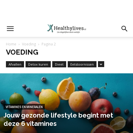
Home
Voeding
Pagina 2
VOEDING
Afvallen
Detox kuren
Dieet
Eetstoornissen
VITAMINES EN MINERALEN
Jouw gezonde lifestyle begint met
deze 6 vitamines