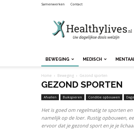
Samenwerken
Contact
Healthylives.nl
BEWEGING
MEDISCH
MENTAA
Home
Beweging
Gezond sporten
GEZOND SPORTEN
Afvallen
Buikspieren
Conditie opbouwen
Dage
Het is goed om regelmatig te sporten en t
namelijk op de loer. Rustig opbouwen, 
ervoor dat je gezond sport en je je lichaa