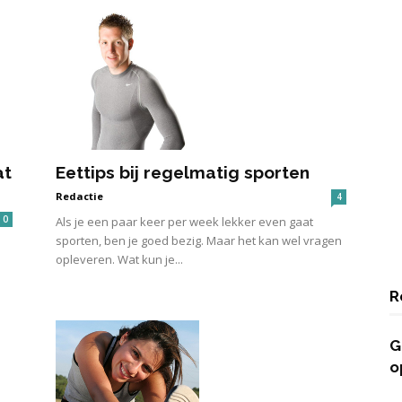
at
Eettips bij regelmatig sporten
Redactie
4
0
Als je een paar keer per week lekker even gaat
sporten, ben je goed bezig. Maar het kan wel vragen
opleveren. Wat kun je...
R
G
o