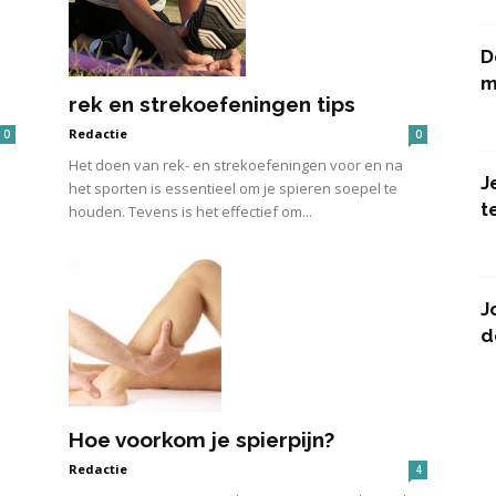
D
m
rek en strekoefeningen tips
Redactie
0
0
Het doen van rek- en strekoefeningen voor en na
J
het sporten is essentieel om je spieren soepel te
t
houden. Tevens is het effectief om...
J
d
Hoe voorkom je spierpijn?
Redactie
4