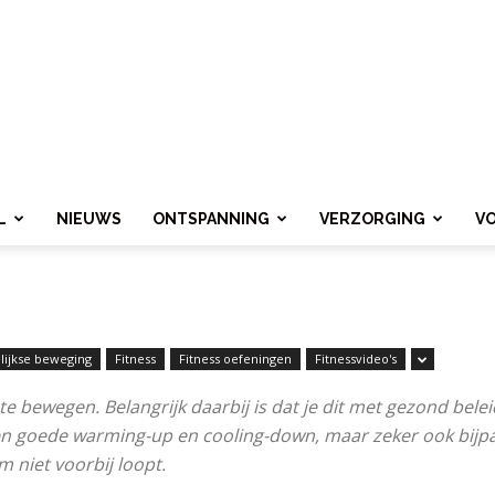
L
NIEUWS
ONTSPANNING
VERZORGING
V
lijkse beweging
Fitness
Fitness oefeningen
Fitnessvideo's
e bewegen. Belangrijk daarbij is dat je dit met gezond belei
een goede warming-up en cooling-down, maar zeker ook bij
m niet voorbij loopt.