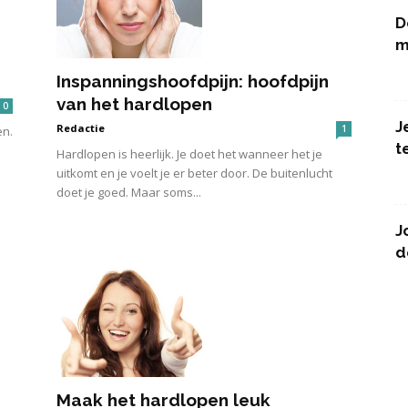
D
m
Inspanningshoofdpijn: hoofdpijn
van het hardlopen
0
J
Redactie
1
en.
t
Hardlopen is heerlijk. Je doet het wanneer het je
uitkomt en je voelt je er beter door. De buitenlucht
doet je goed. Maar soms...
J
d
Maak het hardlopen leuk