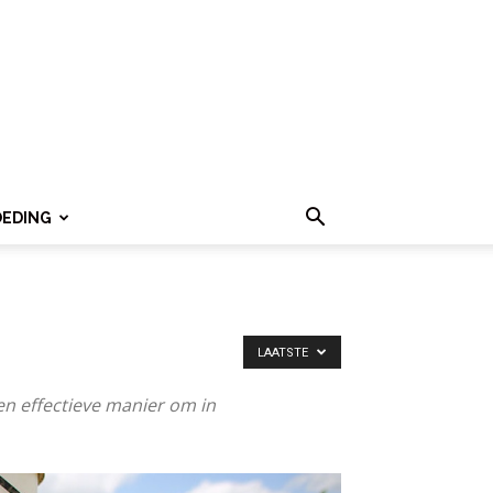
OEDING
LAATSTE
en effectieve manier om in