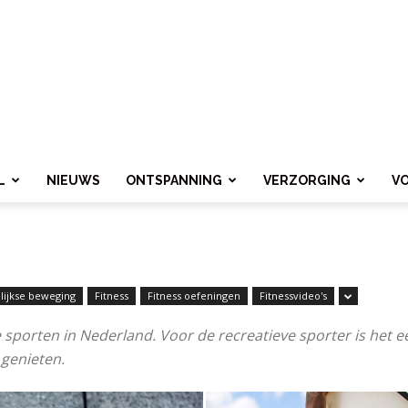
L
NIEUWS
ONTSPANNING
VERZORGING
V
lijkse beweging
Fitness
Fitness oefeningen
Fitnessvideo's
sporten in Nederland. Voor de recreatieve sporter is het e
 genieten.