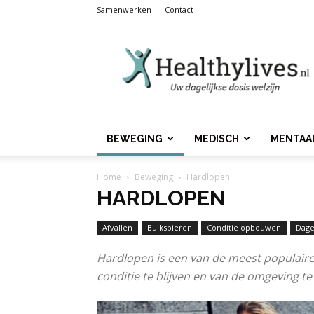
Samenwerken
Contact
Healthylives.nl
BEWEGING
MEDISCH
MENTAA
Home
Beweging
Hardlopen
HARDLOPEN
Afvallen
Buikspieren
Conditie opbouwen
Dage
Hardlopen is een van de meest populaire 
conditie te blijven en van de omgeving te