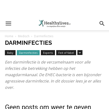
Home
Medisch
Darminfecties
DARMINFECTIES
Baby
Darminfecties
Experts
Feit of fabel
Een darminfectie is de verzamelnaam voor alle
infecties die betrekking hebben op het
maagdarmkanaal. De EHEC-bacterie is een bijzonder
agressieve darminfectie. In dit dossier lees je er alles
over.
Geen posts om weer te geven