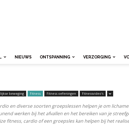
L
NIEUWS
ONTSPANNING
VERZORGING
V
lijkse beweging
Fitness
Fitness oefeningen
Fitnessvideo's
cardio en diverse soorten groepslessen helpen je om lichamel
eunend werken bij het afvallen en het bereiken van je streef
jze fitness, cardio of een groepsles kan helpen bij het reali