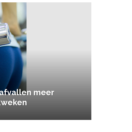
 afvallen meer
 kweken