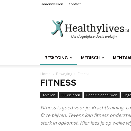
Samenwerken
Contact
Healthylives.nl
BEWEGING
MEDISCH
MENTAA
Home
Beweging
Fitness
FITNESS
Afvallen
Buikspieren
Conditie opbouwen
Dage
Fitness is goed voor je. Krachttraining, 
fit te blijven. Tevens kan fitness onderst
sterk in opkomst. Hier lees je op welke wi