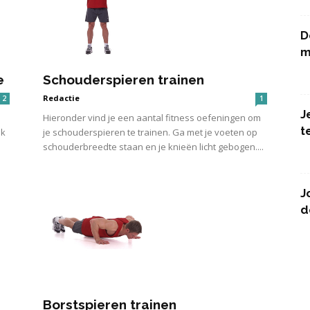
D
m
e
Schouderspieren trainen
Redactie
2
1
J
Hieronder vind je een aantal fitness oefeningen om
t
uk
je schouderspieren te trainen. Ga met je voeten op
schouderbreedte staan en je knieën licht gebogen....
J
d
Borstspieren trainen