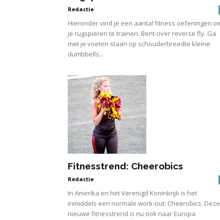
Redactie
Hieronder vind je een aantal fitness oefeningen o
je rugspieren te trainen. Bent-over reverse fly. Ga
met je voeten staan op schouderbreedte kleine
dumbbells...
Fitnesstrend: Cheerobics
Redactie
In Amerika en het Verenigd Koninkrijk is het
inmiddels een normale work-out: Cheerobics. Deze
nieuwe fitnesstrend is nu ook naar Europa