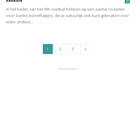
Redactie
0
In het kader van het WK voetbal hebben wij een aantal recepten
voor slanke borrelhapjes, die je natuurlijk ook kunt gebruiken voor
ieder andere...
1
2
3
- Advertisement -