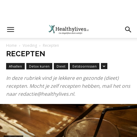
Home
Voeding
Recepten
RECEPTEN
Afvallen
Detox kuren
Dieet
Eetstoornissen
In deze rubriek vind je lekkere en gezonde (dieet)
recepten. Mocht je zelf recepten hebben, mail het ons
naar redactie@healthylives.nl.