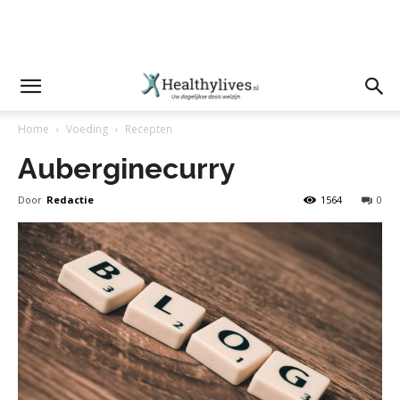
Home
Voeding
Recepten
Auberginecurry
Door
Redactie
1564
0