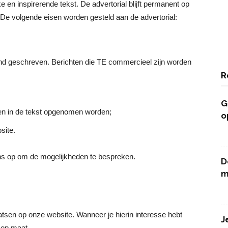
 en inspirerende tekst. De advertorial blijft permanent op
. De volgende eisen worden gesteld aan de advertorial:
erend geschreven. Berichten die TE commercieel zijn worden
R
G
en in de tekst opgenomen worden;
o
site.
ns op om de mogelijkheden te bespreken.
D
m
atsen op onze website. Wanneer je hierin interesse hebt
J
 op maat.