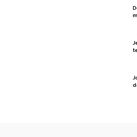
D
m
J
t
J
d