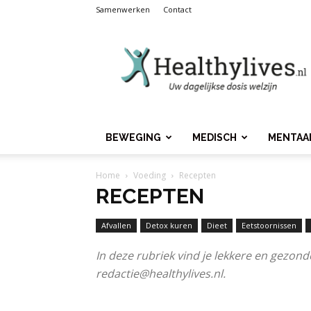
Samenwerken
Contact
Healthylives.nl
BEWEGING
MEDISCH
MENTAA
Home
Voeding
Recepten
RECEPTEN
Afvallen
Detox kuren
Dieet
Eetstoornissen
In deze rubriek vind je lekkere en gezond
redactie@healthylives.nl.