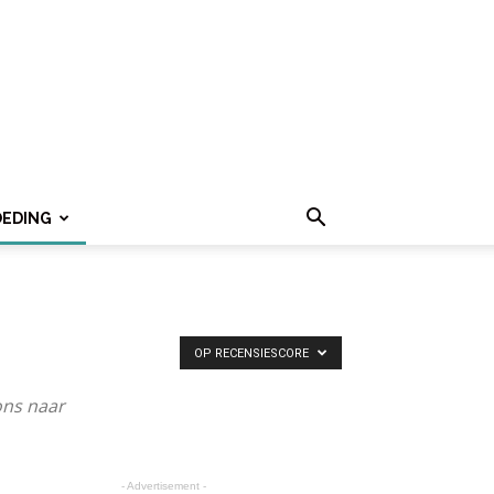
OEDING
OP RECENSIESCORE
ons naar
- Advertisement -