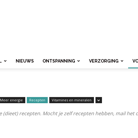
L
NIEUWS
ONTSPANNING
VERZORGING
V
Meer energie
Recepten
Vitamines en mineralen
e (dieet) recepten. Mocht je zelf recepten hebben, mail het 