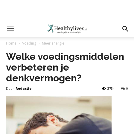
Home
Voeding
Meer energie
Welke voedingsmiddelen
verbeteren je
denkvermogen?
Door
Redactie
3734
0