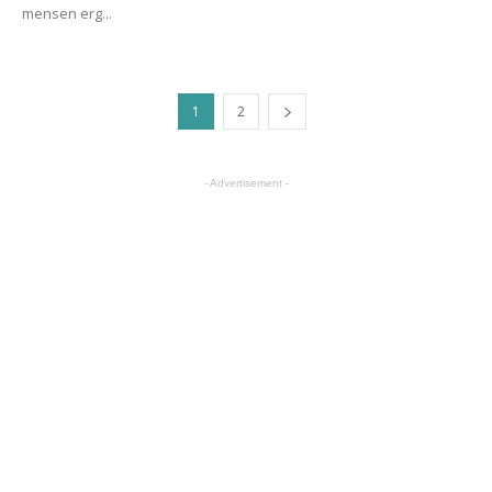
mensen erg...
1
2
- Advertisement -