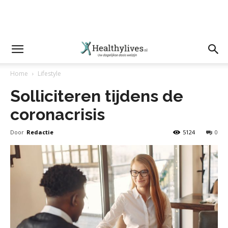
Home
Lifestyle
Solliciteren tijdens de
coronacrisis
Door
Redactie
5124
0