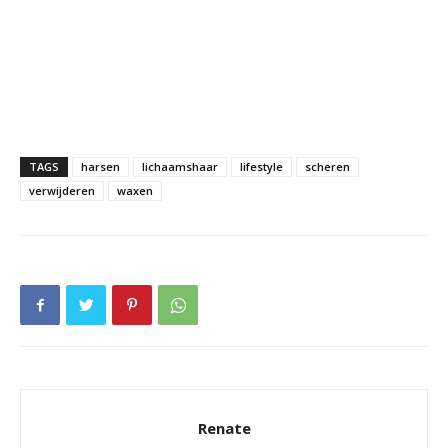
TAGS
harsen
lichaamshaar
lifestyle
scheren
verwijderen
waxen
Renate