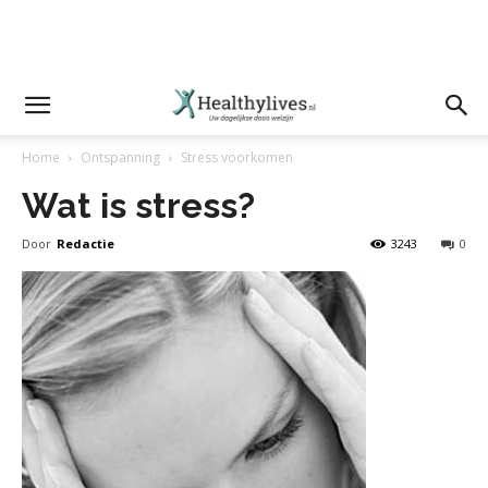
Home
Ontspanning
Stress voorkomen
Wat is stress?
Door
Redactie
3243
0