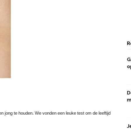
R
G
o
D
m
en jong te houden. We vonden een leuke test om de leeftijd
J