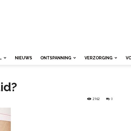
L
NIEUWS
ONTSPANNING
VERZORGING
V
id?
2162
0