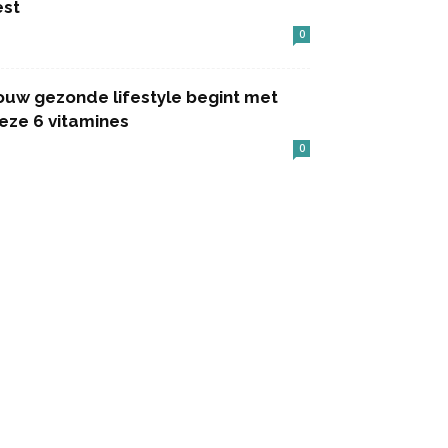
est
0
ouw gezonde lifestyle begint met
eze 6 vitamines
0