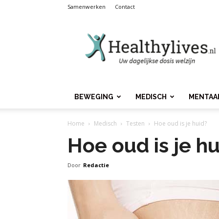
Samenwerken
Contact
Healthylives.nl
BEWEGING
MEDISCH
MENTAA
Home
Medisch
Testen
Hoe oud is je huid?
Hoe oud is je hu
Door
Redactie