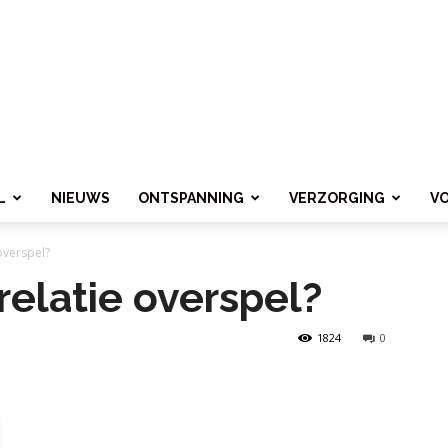
L
NIEUWS
ONTSPANNING
VERZORGING
V
overspel?
relatie overspel?
1824
0