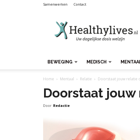
Samenwerken
Contact
Healthylives.nl
BEWEGING
MEDISCH
MENTAA
Home
Mentaal
Relatie
Doorstaat jouw relatie 
Doorstaat jouw 
Door
Redactie