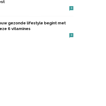
est
0
ouw gezonde lifestyle begint met
eze 6 vitamines
0