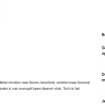
R
G
o
D
m
llerlei emoties naar boven; boosheid, verdriet maar bovenal
prake is van overspel lopen daarom stuk. Toch is het
J