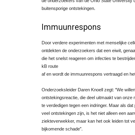
de onderzoekers van de Ohio State University da
buitensporige ontstekingen.
Immuunrespons
Door verdere experimenten met menselijke cell
ontdekten de onderzoekers dat een eiwit, gena
die het snelst reageren om infecties te bestrijd
kB route
af en wordt de immuunrespons vertraagd en het
Onderzoeksleider Daren Knoell zegt: “We wille
ontstekingsreactie, die deel uitmaakt van onze
te verdedigen tegen een indringer. Maar als dat
veel ontstekingen zijn, is het niet alleen een aa
ziekteverwekker, maar kan het ook leiden tot 
bijkomende schade”.