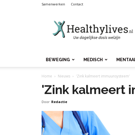
Samenwerken
Contact
Healthylives.nl
BEWEGING
MEDISCH
MENTAA
Home
Nieuws
'Zink kalmeert immuunsysteem'
'Zink kalmeert
Door
Redactie