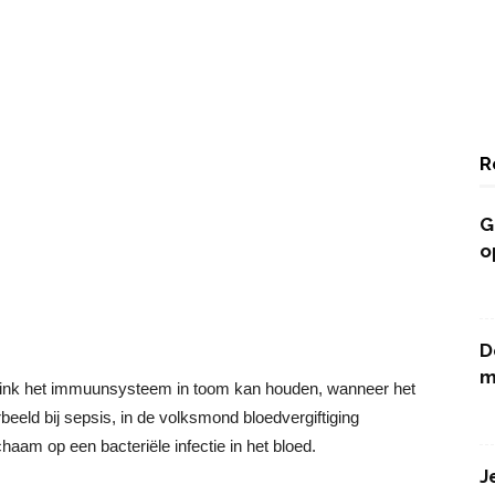
R
G
o
D
m
zink het immuunsysteem in toom kan houden, wanneer het
rbeeld bij sepsis, in de volksmond bloedvergiftiging
chaam op een bacteriële infectie in het bloed.
J