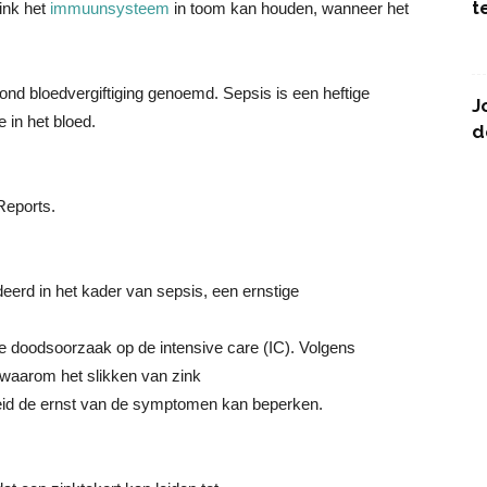
t
ink het
immuunsysteem
in toom kan houden, wanneer het
mond bloedvergiftiging genoemd. Sepsis is een heftige
J
e in het bloed.
d
 Reports.
deerd in het kader van sepsis, een ernstige
ste doodsoorzaak op de intensive care (IC). Volgens
waarom het slikken van zink
eid de ernst van de symptomen kan beperken.