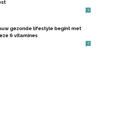
est
0
ouw gezonde lifestyle begint met
eze 6 vitamines
0