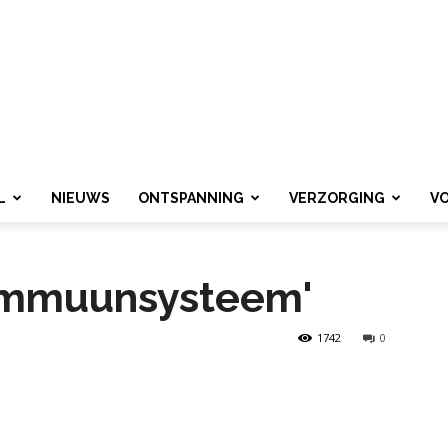
L
NIEUWS
ONTSPANNING
VERZORGING
V
 immuunsysteem'
1742
0