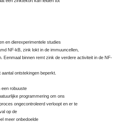
t een zinktekort kan leiden tot
en en dierexperimentele studies
amd NF-kB, zink lokt in de immuuncellen,
en. Eenmaal binnen remt zink de verdere activiteit in de NF-
 aantal ontstekingen beperkt.
n een robuuste
 natuurlijke programmering om ons
 proces ongecontroleerd verloopt en er te
nval op de
veel meer onbedoelde