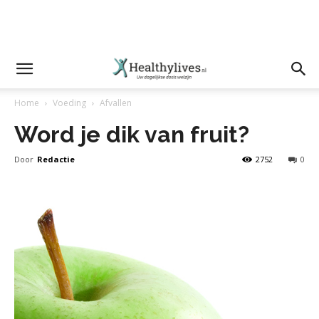
Home
Voeding
Afvallen
Word je dik van fruit?
Door
Redactie
2752
0