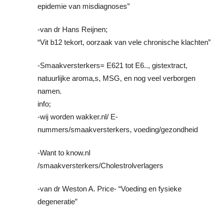
epidemie van misdiagnoses”
-van dr Hans Reijnen;
“Vit b12 tekort, oorzaak van vele chronische klachten”
-Smaakversterkers= E621 tot E6.., gistextract,
natuurlijke aroma,s, MSG, en nog veel verborgen
namen.
info;
-wij worden wakker.nl/ E-
nummers/smaakversterkers, voeding/gezondheid
-Want to know.nl
/smaakversterkers/Cholestrolverlagers
-van dr Weston A. Price- “Voeding en fysieke
degeneratie”