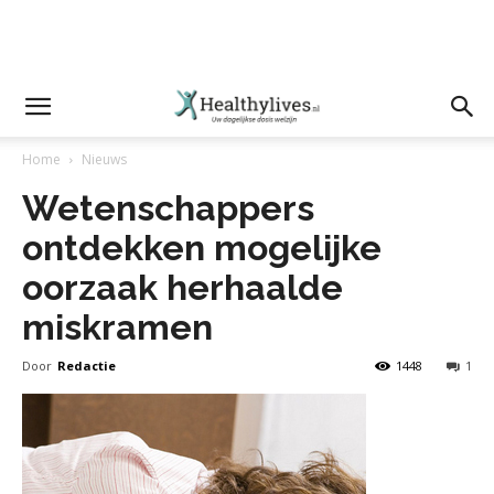
Home
Nieuws
Wetenschappers
ontdekken mogelijke
oorzaak herhaalde
miskramen
Door
Redactie
1448
1