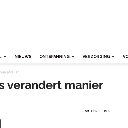
L
NIEUWS
ONTSPANNING
VERZORGING
V
van afvallen
 verandert manier
1137
0