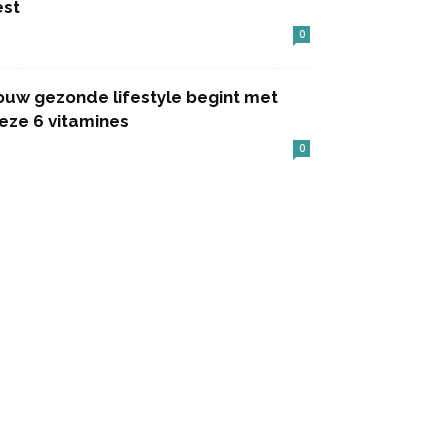
est
0
ouw gezonde lifestyle begint met
eze 6 vitamines
0