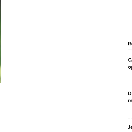
R
G
o
D
m
J