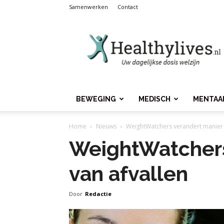
Samenwerken
Contact
Healthylives.nl
BEWEGING
MEDISCH
MENTAA
Home
Nieuws
WeightWatchers verandert manier 
WeightWatchers
van afvallen
Door
Redactie