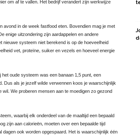
r om af te vallen. Het bedrijf verandert zijn werkwijze
t
n avond in de week fastfood eten. Bovendien mag je met
J
l. De enige uitzondering zijn aardappelen en andere
d
t nieuwe systeem niet berekend is op de hoeveelheid
lheid vet, proteïne, suiker en vezels en hoeveel energie
ij het oude systeem was een banaan 1,5 punt, een
Dus als je jezelf wilde verwennen koos je waarschijnlijk
ls je wil. We proberen mensen aan te moedigen zo gezond
teem, waarbij elk onderdeel van de maaltijd een bepaald
oog zijn aan calorieën, moeten over een bepaalde tijd
 dagen ook worden opgespaard. Het is waarschijnlijk één