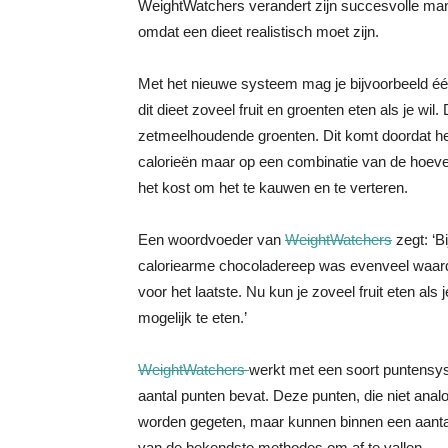
WeightWatchers verandert zijn succesvolle manie
omdat een dieet realistisch moet zijn.
Met het nieuwe systeem mag je bijvoorbeeld éé
dit dieet zoveel fruit en groenten eten als je wi
zetmeelhoudende groenten. Dit komt doordat he
calorieën maar op een combinatie van de hoevee
het kost om het te kauwen en te verteren.
Een woordvoeder van
WeightWatchers
zegt: ‘B
caloriearme chocoladereep was evenveel waard. 
voor het laatste. Nu kun je zoveel fruit eten a
mogelijk te eten.’
WeightWatchers
werkt met een soort puntensys
aantal punten bevat. Deze punten, die niet anal
worden gegeten, maar kunnen binnen een aantal
van de bekendste methodes om af te vallen.