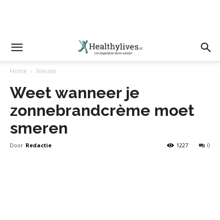
Home
Nieuws
Weet wanneer je
zonnebrandcrème moet
smeren
Door
Redactie
1227
0