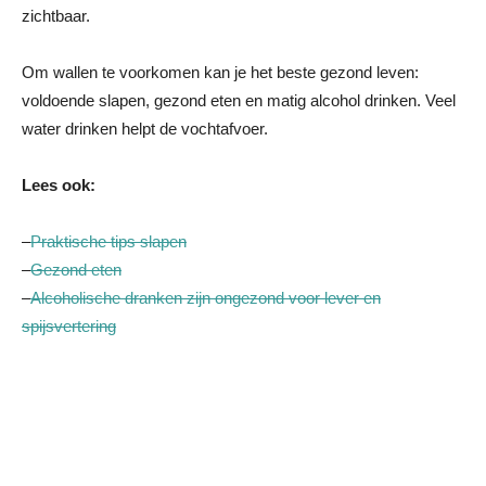
zichtbaar.
Om wallen te voorkomen kan je het beste gezond leven:
voldoende slapen, gezond eten en matig alcohol drinken. Veel
water drinken helpt de vochtafvoer.
Lees ook:
–
Praktische tips slapen
–
Gezond eten
–
Alcoholische dranken zijn ongezond voor lever en
spijsvertering