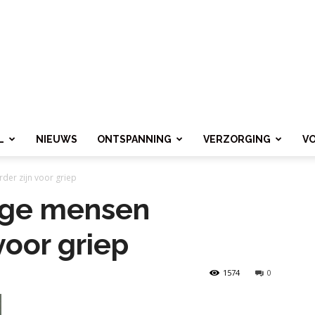
L
NIEUWS
ONTSPANNING
VERZORGING
V
er zijn voor griep
ge mensen
voor griep
1574
0