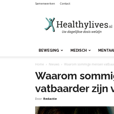
Samenwerken
Contact
Healthylives.nl
BEWEGING
MEDISCH
MENTAA
Home
Nieuws
Waarom sommige mensen vatbaard
Waarom sommi
vatbaarder zijn 
Door
Redactie