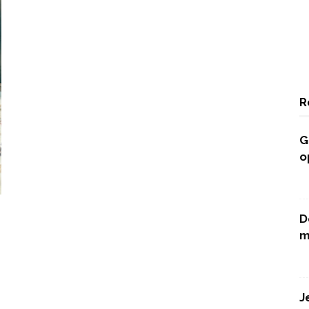
R
G
o
D
m
J