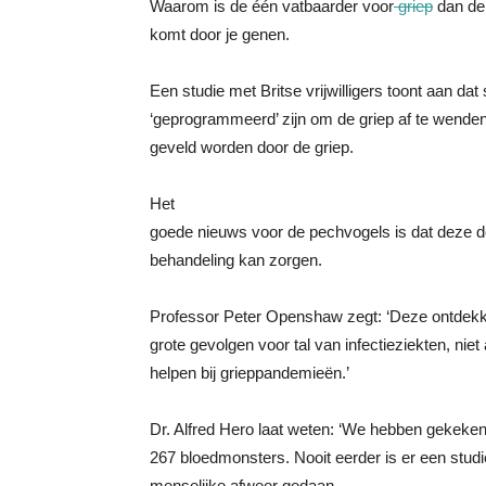
Waarom is de één vatbaarder voor
griep
dan de
komt door je genen.
Een studie met Britse vrijwilligers toont aan 
‘geprogrammeerd’ zijn om de griep af te wenden, 
geveld worden door de griep.
Het
goede nieuws voor de pechvogels is dat deze d
behandeling kan zorgen.
Professor Peter Openshaw zegt: ‘Deze ontdekkin
grote gevolgen voor tal van infectieziekten, niet
helpen bij grieppandemieën.’
Dr. Alfred Hero laat weten: ‘We hebben gekeke
267 bloedmonsters. Nooit eerder is er een stu
menselijke afweer gedaan.