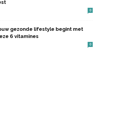
est
0
ouw gezonde lifestyle begint met
eze 6 vitamines
0