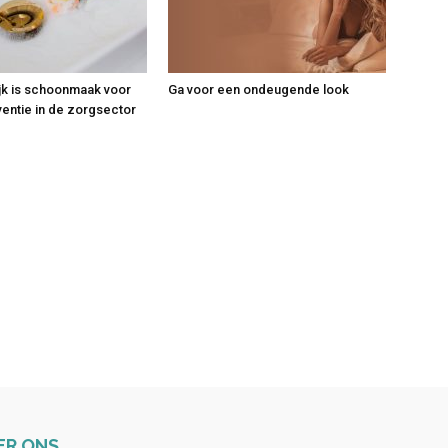
jk is schoonmaak voor
Ga voor een ondeugende look
ventie in de zorgsector
ER ONS