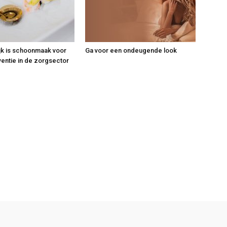
jk is schoonmaak voor
Ga voor een ondeugende look
ventie in de zorgsector