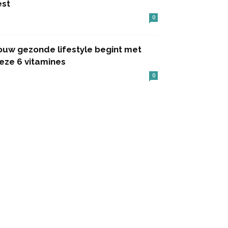
est
0
ouw gezonde lifestyle begint met
eze 6 vitamines
0