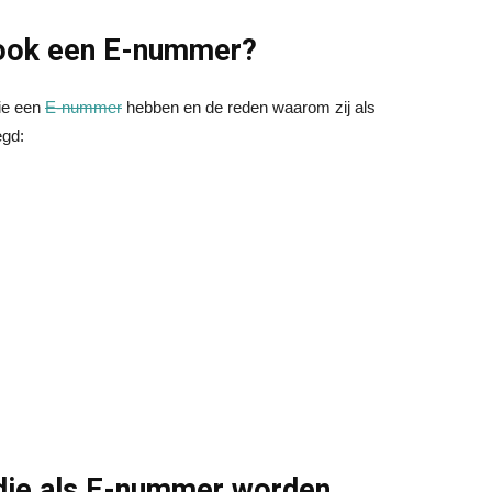
 ook een E-nummer?
die een
E-nummer
hebben en de reden waarom zij als
egd:
s die als E-nummer worden