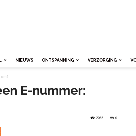
L
NIEUWS
ONTSPANNING
VERZORGING
V
arom?
een E-nummer:
2083
0