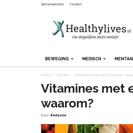
Samenwerken
Contact
Healthylives.nl
BEWEGING
MEDISCH
MENTAA
Home
Nieuws
Vitamines met een E-nummer: wa
Vitamines met 
waarom?
Door
Redactie