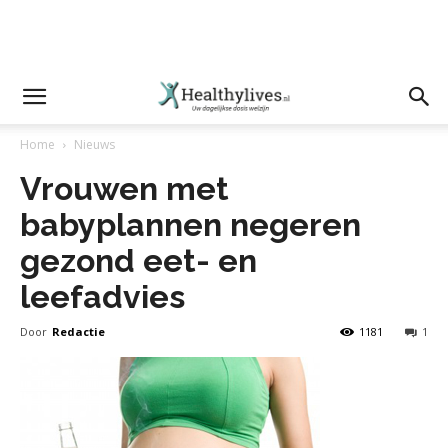
Home
Nieuws
Vrouwen met
babyplannen negeren
gezond eet- en
leefadvies
Door
Redactie
1181
1