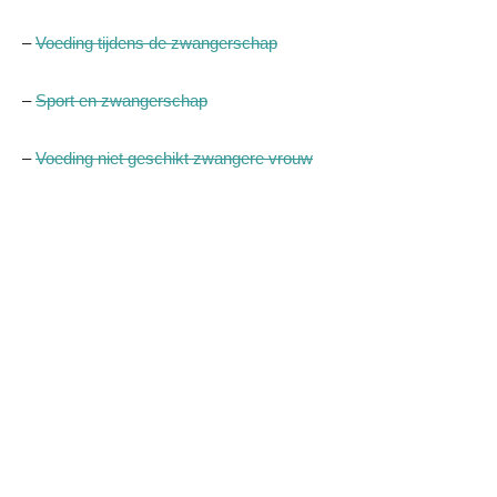
–
Voeding tijdens de zwangerschap
–
Sport en zwangerschap
–
Voeding niet geschikt zwangere vrouw