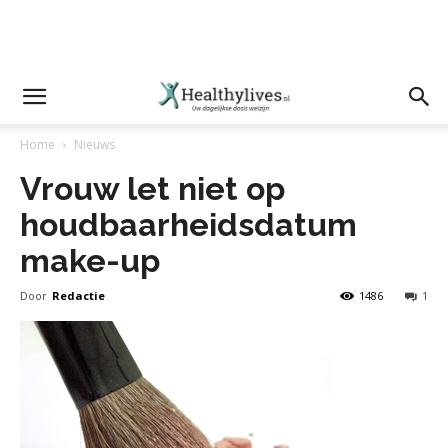
Home
Nieuws
Vrouw let niet op
houdbaarheidsdatum
make-up
Door
Redactie
1486
1