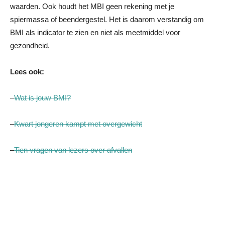
waarden. Ook houdt het MBI geen rekening met je
spiermassa of beendergestel. Het is daarom verstandig om
BMI als indicator te zien en niet als meetmiddel voor
gezondheid.
Lees ook:
–
Wat is jouw BMI?
–
Kwart jongeren kampt met overgewicht
–
Tien vragen van lezers over afvallen