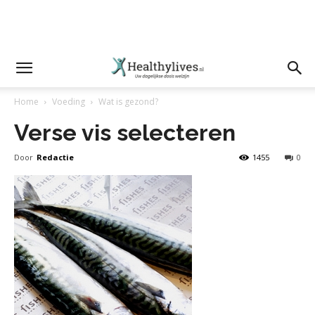
Home
Voeding
Wat is gezond?
Verse vis selecteren
Door
Redactie
1455
0