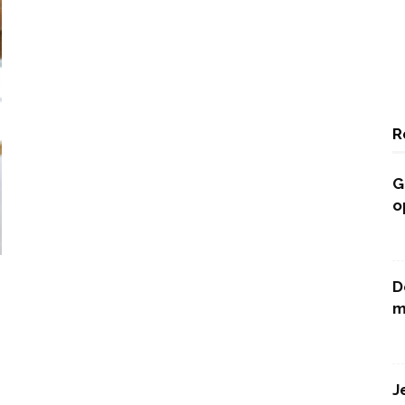
R
G
o
D
m
J