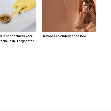
jk is schoonmaak voor
Ga voor een ondeugende look
ventie in de zorgsector