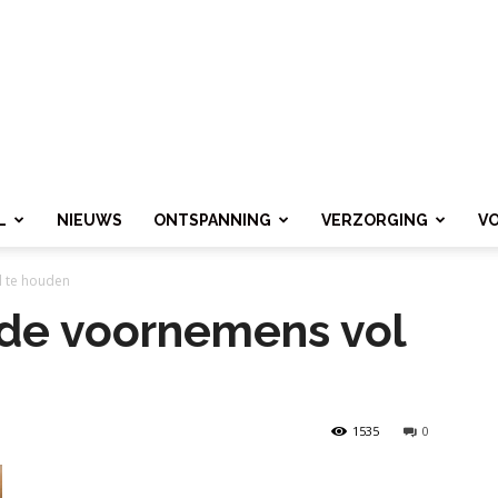
L
NIEUWS
ONTSPANNING
VERZORGING
V
l te houden
ede voornemens vol
1535
0