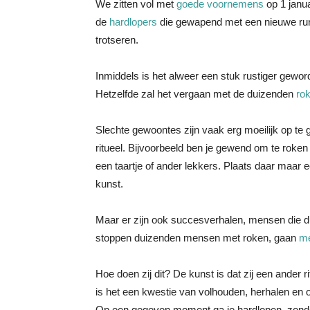
We zitten vol met
goede voornemens
op 1 janu
de
hardlopers
die gewapend met een nieuwe runne
trotseren.
Inmiddels is het alweer een stuk rustiger gewor
Hetzelfde zal het vergaan met de duizenden
rok
Slechte gewoontes zijn vaak erg moeilijk op te
ritueel. Bijvoorbeeld ben je gewend om te roken b
een taartje of ander lekkers. Plaats daar maar 
kunst.
Maar er zijn ook succesverhalen, mensen die d
stoppen duizenden mensen met roken, gaan
m
Hoe doen zij dit? De kunst is dat zij een ander 
is het een kwestie van volhouden, herhalen en oe
Op een gegeven moment ga je hardlopen, zonder 