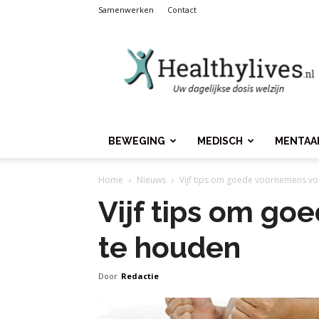
Samenwerken
Contact
Healthylives.nl
BEWEGING
MEDISCH
MENTAA
Home
Nieuws
Vijf tips om goede voornemens vo
Vijf tips om go
te houden
Door
Redactie