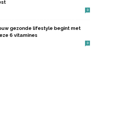
est
0
ouw gezonde lifestyle begint met
eze 6 vitamines
0