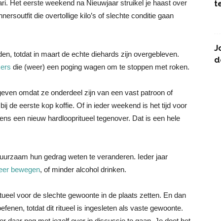
ari. Het eerste weekend na Nieuwjaar struikel je haast over
t
rsoutfit die overtollige kilo’s of slechte conditie gaan
J
den, totdat in maart de echte diehards zijn overgebleven.
d
ers
die (weer) een poging wagen om te stoppen met roken.
 geven omdat ze onderdeel zijn van een vast patroon of
ij de eerste kop koffie. Of in ieder weekend is het tijd voor
eens een nieuw hardloopritueel tegenover. Dat is een hele
uurzaam hun gedrag weten te veranderen. Ieder jaar
eer bewegen
, of minder alcohol drinken.
ritueel voor de slechte gewoonte in de plaats zetten. En dan
fenen, totdat dit ritueel is ingesleten als vaste gewoonte.
daar nog met jezelf over in discussie te gaan. Je doet het