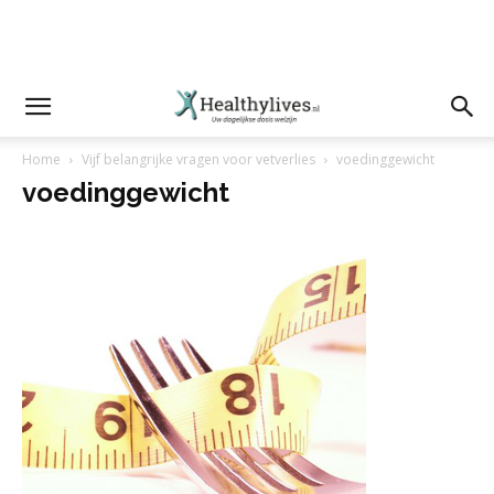
Home
Vijf belangrijke vragen voor vetverlies
voedinggewicht
voedinggewicht