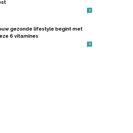
est
0
ouw gezonde lifestyle begint met
eze 6 vitamines
0