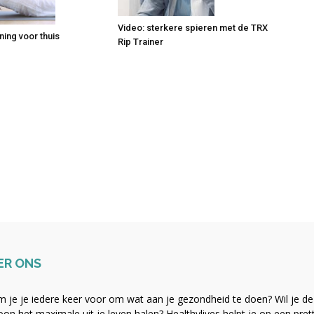
Video: sterkere spieren met de TRX
ning voor thuis
Rip Trainer
ER ONS
 je je iedere keer voor om wat aan je gezondheid te doen? Wil je de b
on het maximale uit je leven halen? Healthylives helpt je op een pre