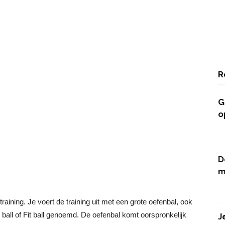
R
G
o
D
m
training. Je voert de training uit met een grote oefenbal, ook
m ball of Fit ball genoemd. De oefenbal komt oorspronkelijk
J