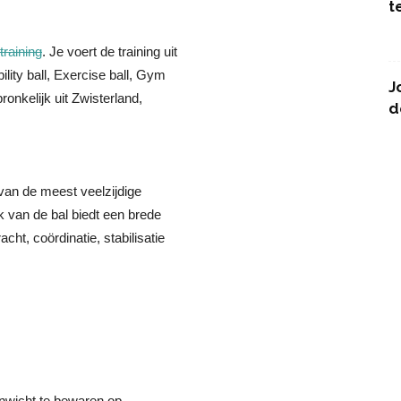
t
training
. Je voert de training uit
ility ball, Exercise ball, Gym
J
ronkelijk uit Zwisterland,
d
van de meest veelzijdige
k van de bal biedt een brede
ht, coördinatie, stabilisatie
enwicht te bewaren op