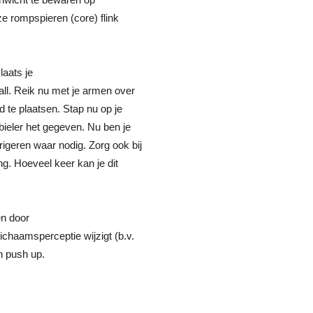
nze rompspieren (core) flink
laats je
all. Reik nu met je armen over
d te plaatsen. Stap nu op je
bieler het gegeven. Nu ben je
igeren waar nodig. Zorg ook bij
g. Hoeveel keer kan je dit
en door
lichaamsperceptie wijzigt (b.v.
n push up.