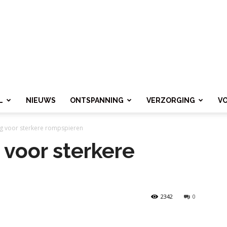
L
NIEUWS
ONTSPANNING
VERZORGING
V
ng voor sterkere rompspieren
 voor sterkere
2342
0