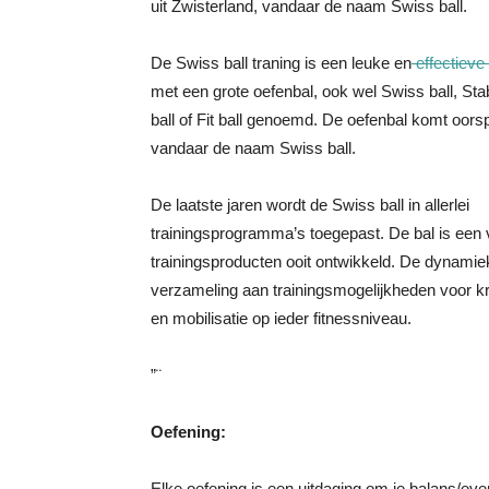
uit Zwisterland, vandaar de naam Swiss ball.
De Swiss ball traning is een leuke en
effectieve 
met een grote oefenbal, ook wel Swiss ball, Stab
ball of Fit ball genoemd. De oefenbal komt oorsp
vandaar de naam Swiss ball.
De laatste jaren wordt de Swiss ball in allerlei
trainingsprogramma’s toegepast. De bal is een 
trainingsproducten ooit ontwikkeld. De dynamie
verzameling aan trainingsmogelijkheden voor krac
en mobilisatie op ieder fitnessniveau.
”¨
Oefening:
Elke oefening is een uitdaging om je balans/ev