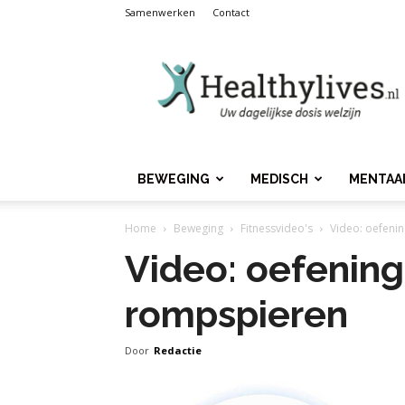
Samenwerken
Contact
Healthylives.nl
BEWEGING
MEDISCH
MENTAA
Home
Beweging
Fitnessvideo's
Video: oefeni
Video: oefening
rompspieren
Door
Redactie