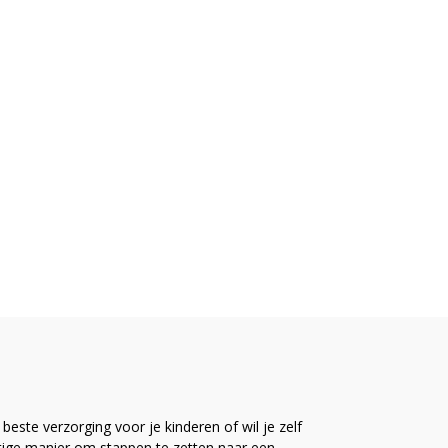
este verzorging voor je kinderen of wil je zelf
ttige manier om stappen te zetten naar een