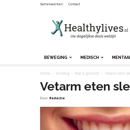
Samenwerken
Contact
Healthylives.nl
BEWEGING
MEDISCH
MENTAA
Home
Voeding
Wat is gezond?
Vetarm eten sl
Vetarm eten sle
Door
Redactie