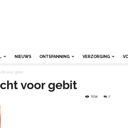
L
NIEUWS
ONTSPANNING
VERZORGING
V
echt voor gebit
cht voor gebit
1054
0