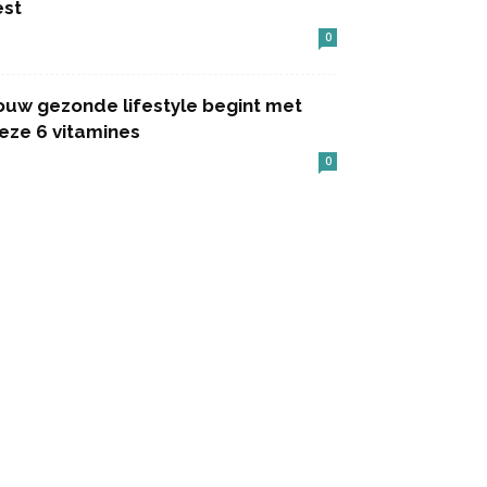
est
0
ouw gezonde lifestyle begint met
eze 6 vitamines
0