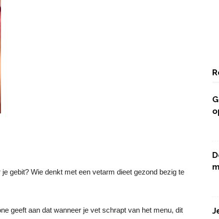
R
G
o
D
m
or je gebit? Wie denkt met een vetarm dieet gezond bezig te
geeft aan dat wanneer je vet schrapt van het menu, dit
J