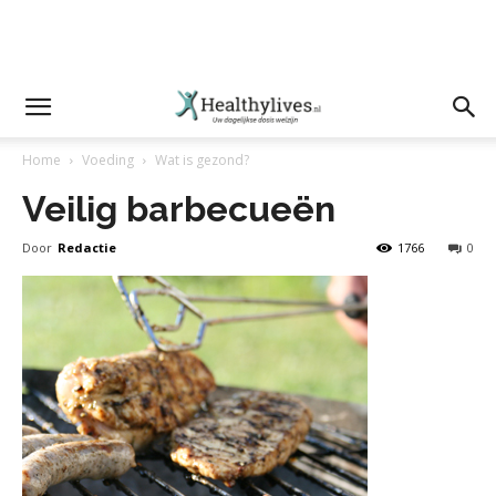
Home
Voeding
Wat is gezond?
Veilig barbecueën
Door
Redactie
1766
0