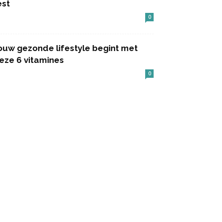
est
0
ouw gezonde lifestyle begint met
eze 6 vitamines
0