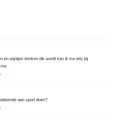
en en wijntjes drinken dik wordt kan ik me iets bij
r me
n
voldoende aan sport doen?
n