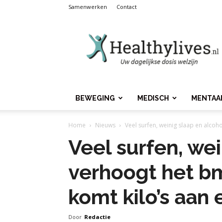
Samenwerken
Contact
Healthylives.nl
BEWEGING
MEDISCH
MENTAA
Home
Nieuws
Veel surfen, weinig slaap en alcoho
Veel surfen, wei
verhoogt het bm
komt kilo’s aan 
Door
Redactie