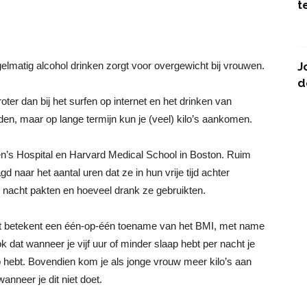
t
.
egelmatig alcohol drinken zorgt voor overgewicht bij vrouwen.
J
d
oter dan bij het surfen op internet en het drinken van
den, maar op lange termijn kun je (veel) kilo’s aankomen.
en’s Hospital en Harvard Medical School in Boston. Ruim
naar het aantal uren dat ze in hun vrije tijd achter
r nacht pakten en hoeveel drank ze gebruikten.
net betekent een één-op-één toename van het BMI, met name
ook dat wanneer je vijf uur of minder slaap hebt per nacht je
 hebt. Bovendien kom je als jonge vrouw meer kilo’s aan
anneer je dit niet doet.