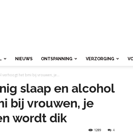
L
NIEUWS
ONTSPANNING
VERZORGING
V
l verhoogt het bmi bij vrouwen, je...
nig slaap en alcohol
i bij vrouwen, je
en wordt dik
1289
4