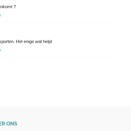
aankomt ?
n
orten. Het enige wat helpt
n
ER ONS