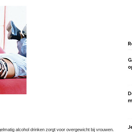
R
G
o
D
m
J
egelmatig alcohol drinken zorgt voor overgewicht bij vrouwen.