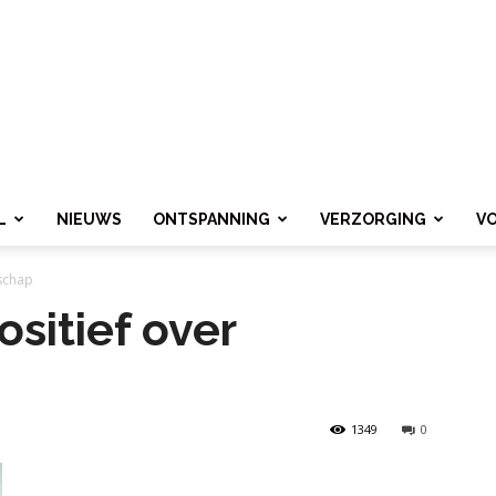
L
NIEUWS
ONTSPANNING
VERZORGING
V
rschap
sitief over
1349
0