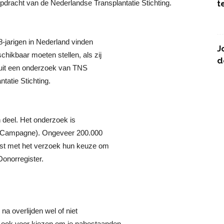
opdracht van de Nederlandse Transplantatie Stichting.
t
8-jarigen in Nederland vinden
J
hikbaar moeten stellen, als zij
d
kt uit een onderzoek van TNS
tatie Stichting.
deel. Het onderzoek is
e Campagne). Ongeveer 200.000
post met het verzoek hun keuze om
 Donorregister.
na overlijden wel of niet
er ook voor kiezen om je nabestaanden