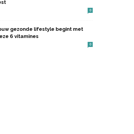
est
0
ouw gezonde lifestyle begint met
eze 6 vitamines
0