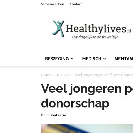
Samenwerken
Contact
Healthylives.nl
BEWEGING
MEDISCH
MENTAA
Home
Nieuws
Veel jongeren positief over dono
Veel jongeren po
donorschap
Door
Redactie