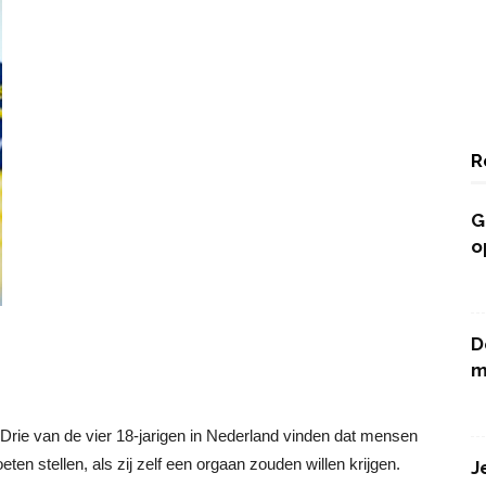
R
G
o
D
m
. Drie van de vier 18-jarigen in Nederland vinden dat mensen
n stellen, als zij zelf een orgaan zouden willen krijgen.
J