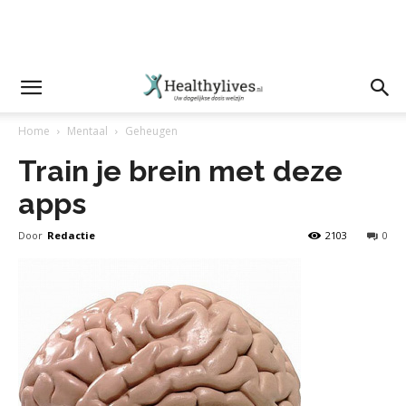
Home
Mentaal
Geheugen
Train je brein met deze
apps
Door
Redactie
2103
0