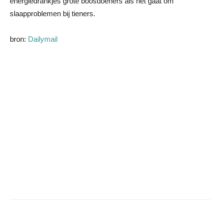
energiedrankjes grote boosdoeners als het gaat om
slaapproblemen bij tieners.
bron:
Dailymail