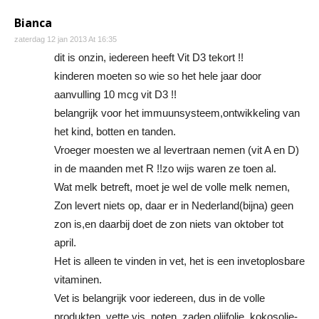
Bianca
zaterdag 12 jan 2013 At 16:35
dit is onzin, iedereen heeft Vit D3 tekort !!
kinderen moeten so wie so het hele jaar door
aanvulling 10 mcg vit D3 !!
belangrijk voor het immuunsysteem,ontwikkeling van
het kind, botten en tanden.
Vroeger moesten we al levertraan nemen (vit A en D)
in de maanden met R !!zo wijs waren ze toen al.
Wat melk betreft, moet je wel de volle melk nemen,
Zon levert niets op, daar er in Nederland(bijna) geen
zon is,en daarbij doet de zon niets van oktober tot
april.
Het is alleen te vinden in vet, het is een invetoplosbare
vitaminen.
Vet is belangrijk voor iedereen, dus in de volle
produkten, vette vis, noten, zaden,olijfolie, kokosolie-