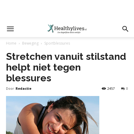
Home
Beweging
Sportblessures
Stretchen vanuit stilstand
helpt niet tegen
blessures
Door
Redactie
2457
0