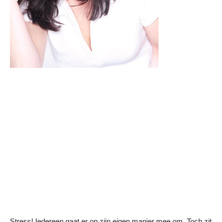
Stress! Iedereen gaat er op zijn eigen manier mee om. Toch zit