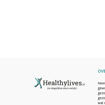
OV
Neem
gewo
gezo
gezo
wat 