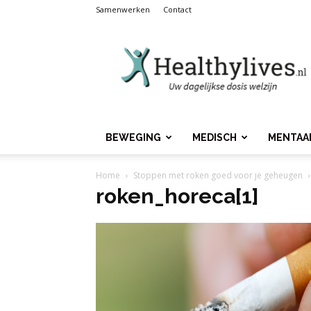
Samenwerken
Contact
Healthylives.nl
BEWEGING
MEDISCH
MENTAA
Home
Stoppen met roken goed voor je geheugen
roken_horeca[1]