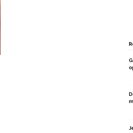
R
G
o
D
m
J