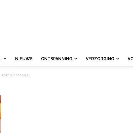
L
NIEUWS
ONTSPANNING
VERZORGING
V
roken_horeca[1]