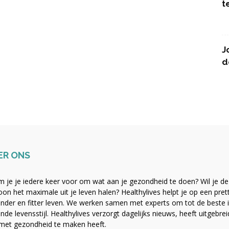
t
J
d
ER ONS
 je je iedere keer voor om wat aan je gezondheid te doen? Wil je de b
on het maximale uit je leven halen? Healthylives helpt je op een pre
nder en fitter leven. We werken samen met experts om tot de beste i
nde levensstijl. Healthylives verzorgt dagelijks nieuws, heeft uitgebre
met gezondheid te maken heeft.