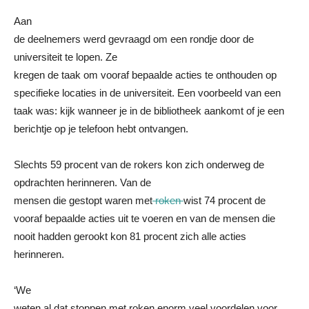
Aan
de deelnemers werd gevraagd om een rondje door de
universiteit te lopen. Ze
kregen de taak om
vooraf bepaalde
acties
te
onthouden
op
specifieke
locaties in de universiteit. Een voorbeeld van een
taak was: kijk wanneer je in de bibliotheek aankomt of je een
berichtje op je telefoon hebt ontvangen.
Slechts 59 procent van de rokers kon zich onderweg de
opdrachten herinneren. Van de
mensen die gestopt waren met
roken
wist 74 procent de
v
ooraf bepaalde
acties
uit te voeren en van de mensen die
nooit hadden gerookt kon 81 procent zich alle acties
herinneren.
‘We
weten al dat stoppen met roken enorm veel voordelen voor