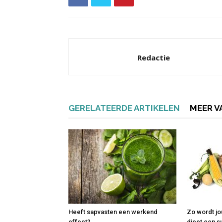
Redactie
GERELATEERDE ARTIKELEN
MEER V
Heeft sapvasten een werkend
Zo wordt j
effect?
dieet een s