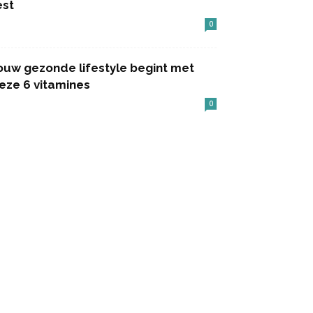
est
0
ouw gezonde lifestyle begint met
eze 6 vitamines
0