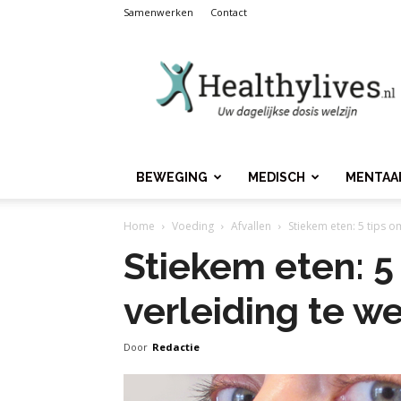
Samenwerken
Contact
Healthylives.nl
BEWEGING
MEDISCH
MENTAA
Home
Voeding
Afvallen
Stiekem eten: 5 tips o
Stiekem eten: 5
verleiding te w
Door
Redactie