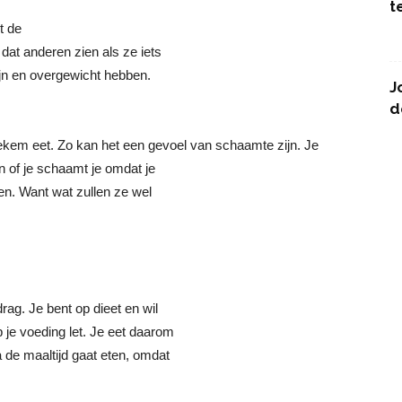
t
t de
dat anderen zien als ze iets
zijn en overgewicht hebben.
J
d
ekem eet. Zo kan het een gevoel van schaamte zijn. Je
n of je schaamt je omdat je
ten. Want wat zullen ze wel
ag. Je bent op dieet en wil
 je voeding let. Je eet daarom
a de maaltijd gaat eten, omdat