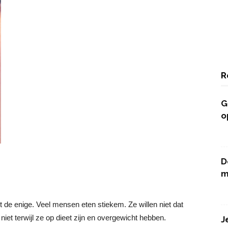
R
G
o
D
m
t de enige. Veel mensen eten stiekem. Ze willen niet dat
iet terwijl ze op dieet zijn en overgewicht hebben.
J