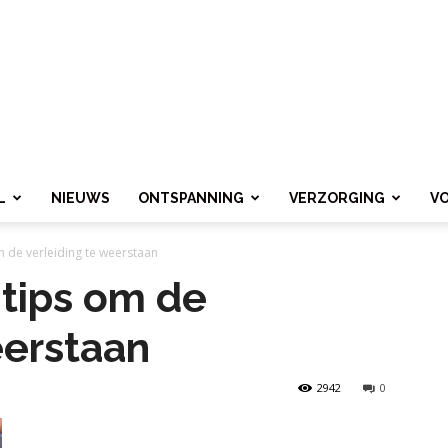
L
NIEUWS
ONTSPANNING
VERZORGING
V
m de verleiding te weerstaan
 tips om de
eerstaan
2942
0