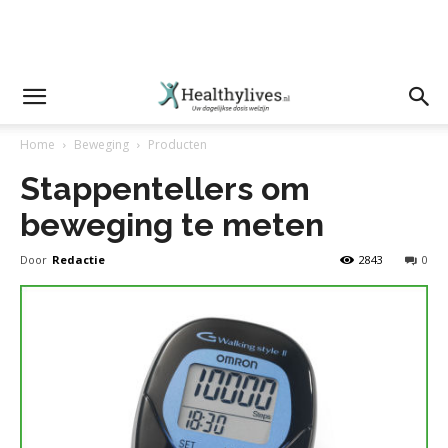
Home
Beweging
Producten
Stappentellers om
beweging te meten
Door
Redactie
2843
0