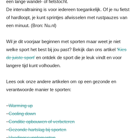
een lange wandel- of fietstocht.
De intervaltraining is voor iedereen toegankelijk. Of je nu fietst
of hardloopt, je kunt sprintjes afwisselen met rustpauzes van
een minuut. (Bron: Nu.nl)
Wil je dit voorjaar beginnen met sporten maar weet je niet
welke sport het best bij jou past? Bekijk dan ons artikel ‘
Kies
de juiste sport’
en ontdek de sport die je leuk vindt en voor
langere tijd kunt volhouden.
Lees ook onze andere artikelen om op een gezonde en
verantwoorde manier te sporten:
–
Warming up
–
Cooling down
–
Conditie opbouwen of verbeteren
–
Gezonde hartslag bij sporten
–
Voedingssupplementen