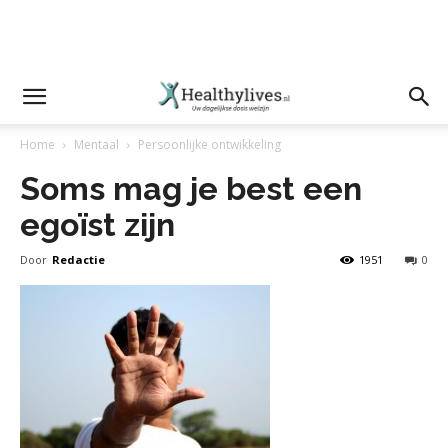
Home
Mentaal
Persoonlijke ontwikkeling
Soms mag je best een
egoïst zijn
Door
Redactie
1951
0