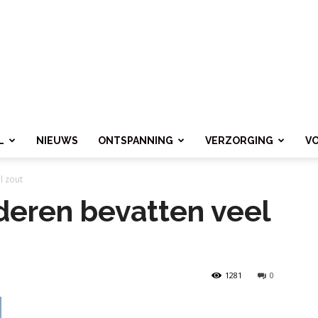
L
NIEUWS
ONTSPANNING
VERZORGING
V
l zout
deren bevatten veel
1281
0