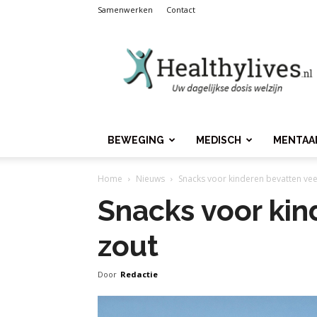
Samenwerken
Contact
Healthylives.nl
BEWEGING
MEDISCH
MENTAA
Home
Nieuws
Snacks voor kinderen bevatten vee
Snacks voor kin
zout
Door
Redactie