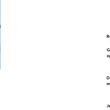
R
G
o
D
m
J