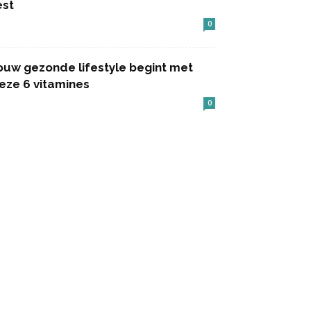
est
0
ouw gezonde lifestyle begint met
eze 6 vitamines
0