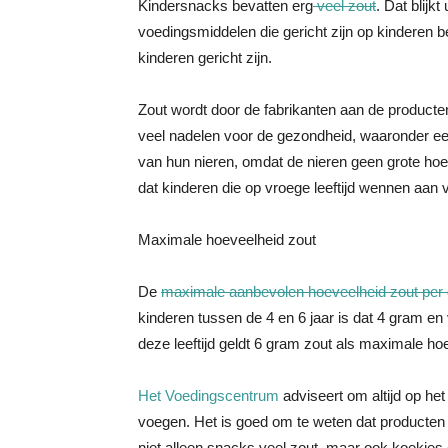
Kindersnacks bevatten erg
veel zout
. Dat blij
voedingsmiddelen die gericht zijn op kinderen b
kinderen gericht zijn.
Zout wordt door de fabrikanten aan de produc
veel nadelen voor de gezondheid, waaronder e
van hun nieren, omdat de nieren geen grote ho
dat kinderen die op vroege leeftijd wennen aan v
Maximale hoeveelheid zout
De
maximale aanbevolen hoeveelheid zout per
kinderen tussen de 4 en 6 jaar is dat 4 gram en
deze leeftijd geldt 6 gram zout als maximale ho
Het Voedingscentrum
adviseert om altijd op het 
voegen. Het is goed om te weten dat producten 
niet alleen snacks veel zout, maar ook koekjes 