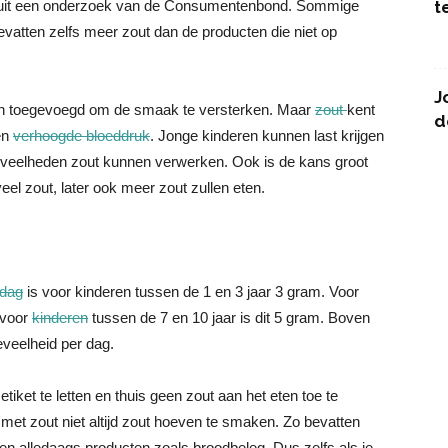
kt uit een onderzoek van de Consumentenbond. Sommige
t
evatten zelfs meer zout dan de producten die niet op
J
ten toegevoegd om de smaak te versterken. Maar
zout
kent
d
en
verhoogde bloeddruk
. Jonge kinderen kunnen last krijgen
eveelheden zout kunnen verwerken. Ook is de kans groot
eel zout, later ook meer zout zullen eten.
 dag
is voor kinderen tussen de 1 en 3 jaar 3 gram. Voor
 voor
kinderen
tussen de 7 en 10 jaar is dit 5 gram. Boven
eveelheid per dag.
etiket te letten en thuis geen zout aan het eten toe te
met zout niet altijd zout hoeven te smaken. Zo bevatten
en alledaags producten zoals broodbeleg. Dus zelfs als je