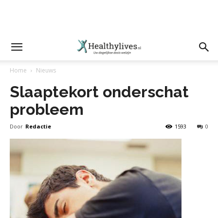
Home
Nieuws
Slaaptekort onderschat
probleem
Door
Redactie
1593
0