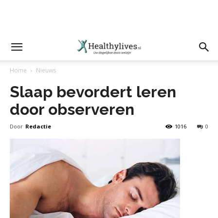
Home
Nieuws
Slaap bevordert leren
door observeren
Door
Redactie
1016
0