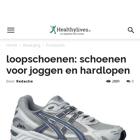
Home
Beweging
Producten
loopschoenen: schoenen
voor joggen en hardlopen
Door
Redactie
2889
0